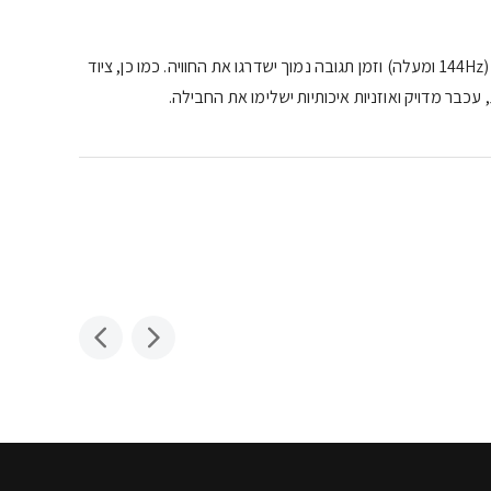
מסך גיימינג עם קצב רענון גבוה (144Hz ומעלה) וזמן תגובה נמוך ישדרגו את החוויה. כמו כן, ציוד
עכבר מדויק ואוזניות איכותיות ישלימו את החבילה.