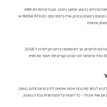
מעבד וכרטיס מסך הם האלמנטים המרכזיים בביצועי מחשב גיימינג. מעבדים מסדרות AMD
Ryzen או Intel Core i7 ומעלה מציעים ביצועים גבוהים, ואילו כרטיסי מסך כמו NVIDIA RTX או
לפחות 16GB של זיכרון RAM מומלצים לגיימרים, אך לשימושים כבדים ניתן לשדרג ל-32GB.
בנוסף, עדיף להשתמש בכונן SSD מהיר שיאפשר זמני טעינה קצרים יותר וישפר את חוויית
ר
כן יש לבחור ספק כוח איכותי שיתאים לרכיבים שבחרתם. בנוסף,
אם אוויר או נוזל – כדי לשמור על טמפרטורות עבודה נמוכות.