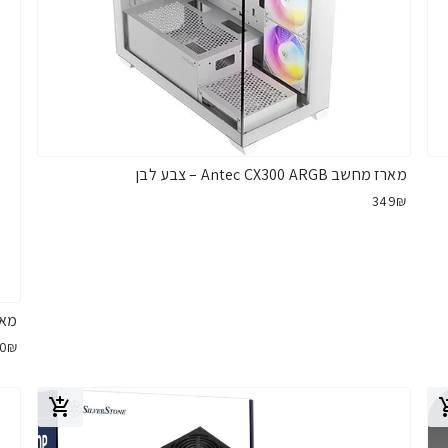
מארז מחשב Antec CX300 ARGB – צבע לבן
349₪
מארז גי
50₪