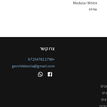
Modular White
499₪
צרו קשר
+972547822798
gershikkosta@gmail.com
בים
ים
גים
יזרים