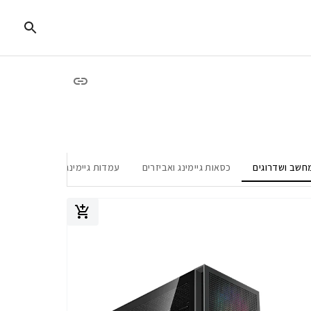
חשב ושדרוגים
כסאות גיימינג ואביזרים
עמדות גיימינג \ שולחנות כתיבה