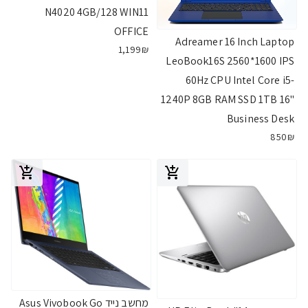
N4020 4GB/128 WIN11
OFFICE
Adreamer 16 Inch Laptop
1,199₪
LeoBook16S 2560*1600 IPS
60Hz CPU Intel Core i5-
1240P 8GB RAM SSD 1TB 16"
Business Desk
850₪
מחשב נייד Asus Vivobook Go