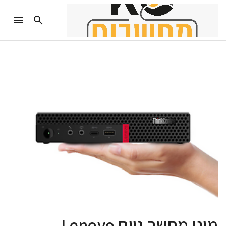
מיני מחשב נייח Lenovo