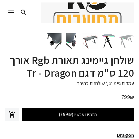
שולחן גיימינג תאורת Rgb אורך
120 ס"מ דגם Tr - Dragon
עמדות גיימינג \ שולחנות כתיבה
799
₪
הזמינו עכשיו
(799₪)
Dragon